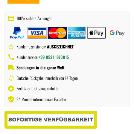
payment
100% sichere Zahlungen
star_border
Kundenrezensionen:
AUSGEZEICHNET
phone
Kundenservice
+39 0521 1870015
local_shipping
Sendungen in die ganze Welt
sync
Einfache Rückgabe innerhalb von 14 Tagen.
stars
Zertifizierte Originalprodukte
verified_user
24 Monate internationale Garantie