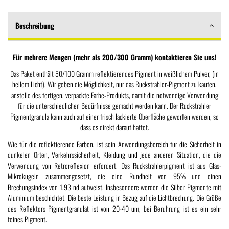
Beschreibung
Für mehrere Mengen (mehr als 200/300 Gramm) kontaktieren Sie uns!
Das Paket enthält 50/100 Gramm reflektierendes Pigment in weißlichem Pulver, (in
hellem Licht). Wir geben die Möglichkeit, nur das Ruckstrahler-Pigment zu kaufen,
anstelle des fertigen, verpackte Farbe-Produkts, damit die notwendige Verwendung
für die unterschiedlichen Bedürfnisse gemacht werden kann. Der Ruckstrahler
Pigmentgranula kann auch auf einer frisch lackierte Oberfläche geworfen werden, so
dass es direkt darauf haftet.
Wie für die reflektierende Farben, ist sein Anwendungsbereich fur die Sicherheit in
dunkelen Orten, Verkehrssicherheit, Kleidung und jede anderen Situation, die die
Verwendung von Retroreflexion erfordert. Das Ruckstrahlerpigment ist aus Glas-
Mikrokugeln zusammengesetzt, die eine Rundheit von 95% und einen
Brechungsindex von 1,93 nd aufweist. Insbesondere werden die Silber Pigmente mit
Aluminium beschichtet. Die beste Leistung in Bezug auf die Lichtbrechung. Die Größe
des Reflektors Pigmentgranulat ist von 20-40 um, bei Beruhrung ist es ein sehr
feines Pigment.