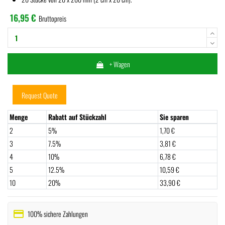
16,95 €
Bruttopreis
+ Wagen
Request Quote
Menge
Rabatt auf Stückzahl
Sie sparen
2
5%
1,70 €
3
7.5%
3,81 €
4
10%
6,78 €
5
12.5%
10,59 €
10
20%
33,90 €
payment
100% sichere Zahlungen