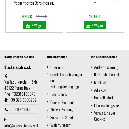
frequentierten Bereichen zu...
m
9,95 €
14,95 €
13,95 €
+ Wagen
+ Wagen
Kontaktieren Sie uns
Informationen
Ihr Kundenbereich
StickersLab s.r.l.
Über uns
Authentifizierung
Geschäftsbedingungen
Ihr Kundenbereich
und
Via Tazio Nuvolari, 18/b
Identität
Nutzungsbedingungen
43122 Parma Italy
Adressen
P.iva IT02818460343
Datenschutz
Bestellhistorie
dir. +39 375-5008282
Cookie-Richtlinie
Überwachungshost
05211870015
Sichere Zahlung
Verwaltung von
So kaufen Sie ein
Cookies
Widerrufsrecht
info@adesivisicurezza.it