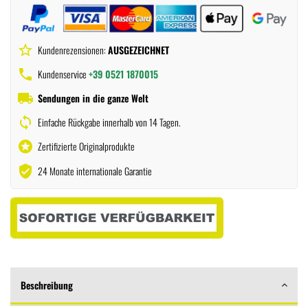
star_border
Kundenrezensionen:
AUSGEZEICHNET
phone
Kundenservice
+39 0521 1870015
local_shipping
Sendungen in die ganze Welt
sync
Einfache Rückgabe innerhalb von 14 Tagen.
stars
Zertifizierte Originalprodukte
verified_user
24 Monate internationale Garantie
Beschreibung