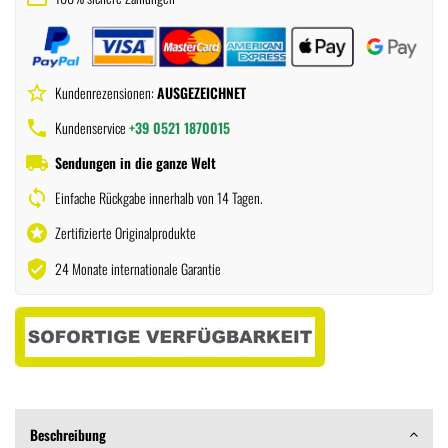
star_border
Kundenrezensionen:
AUSGEZEICHNET
phone
Kundenservice
+39 0521 1870015
local_shipping
Sendungen in die ganze Welt
sync
Einfache Rückgabe innerhalb von 14 Tagen.
stars
Zertifizierte Originalprodukte
verified_user
24 Monate internationale Garantie
Beschreibung