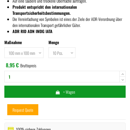
Auf eine saubere und trockene Oberfläche auftragen.
Produkt entspricht den internationalen
Transportsicherheitsbestimmungen.
Die Vereinfachung von Symbolen ist eines der Ziele der ADR-Verordnung über
den internationalen Transport gefährlicher Güter.
ADR RID ADN IMDG IATA
Maßnahme
Menge
8,95 €
Bruttopreis
+ Wagen
Request Quote
payment
100% sichere Zahlungen