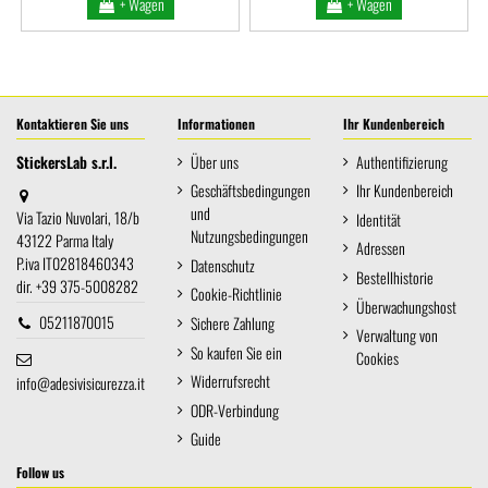
+ Wagen
+ Wagen
Kontaktieren Sie uns
Informationen
Ihr Kundenbereich
StickersLab s.r.l.
Über uns
Authentifizierung
Geschäftsbedingungen
Ihr Kundenbereich
und
Via Tazio Nuvolari, 18/b
Identität
Nutzungsbedingungen
43122 Parma Italy
Adressen
P.iva IT02818460343
Datenschutz
Bestellhistorie
dir. +39 375-5008282
Cookie-Richtlinie
Überwachungshost
05211870015
Sichere Zahlung
Verwaltung von
So kaufen Sie ein
Cookies
Widerrufsrecht
info@adesivisicurezza.it
ODR-Verbindung
Guide
Follow us