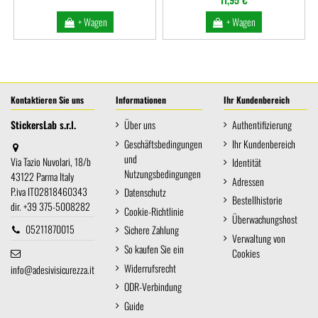
+ Wagen
+ Wagen
Kontaktieren Sie uns
Informationen
Ihr Kundenbereich
StickersLab s.r.l.
Über uns
Authentifizierung
Geschäftsbedingungen
Ihr Kundenbereich
und
Via Tazio Nuvolari, 18/b
Identität
Nutzungsbedingungen
43122 Parma Italy
Adressen
P.iva IT02818460343
Datenschutz
Bestellhistorie
dir. +39 375-5008282
Cookie-Richtlinie
Überwachungshost
05211870015
Sichere Zahlung
Verwaltung von
So kaufen Sie ein
Cookies
Widerrufsrecht
info@adesivisicurezza.it
ODR-Verbindung
Guide