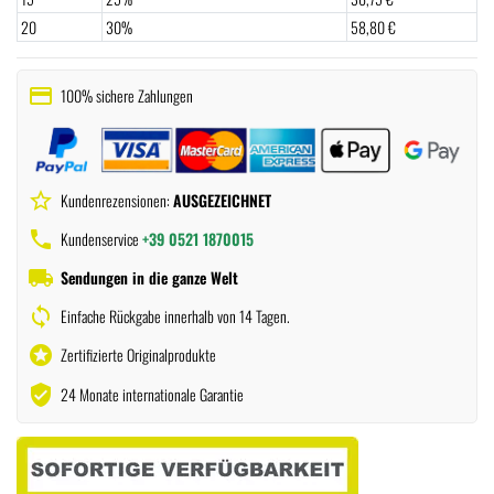
20
30%
58,80 €
payment
100% sichere Zahlungen
star_border
Kundenrezensionen:
AUSGEZEICHNET
phone
Kundenservice
+39 0521 1870015
local_shipping
Sendungen in die ganze Welt
sync
Einfache Rückgabe innerhalb von 14 Tagen.
stars
Zertifizierte Originalprodukte
verified_user
24 Monate internationale Garantie