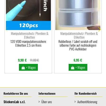
Manipulationsschutz: Plomben &
Manipulationsschutz: Plomben &
Etiketten
Etiketten
120 VOID manipulationssichere
Rubbellose / Label scratch off und
Etiketten 2,5 cm Kreis
silberne Farbe auf rechteckigem
PVC-Aufkleber
9,90 €
11,00 €
6,95 €
+ Wagen
+ Wagen
Kontaktieren Sie uns
Informationen
Ihr Kundenbereich
StickersLab s.r.l.
Über uns
Authentifizierung