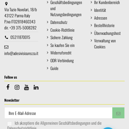
Geschäftsbedingungen
Ihr Kundenbereich
und
Via Tazio Nuvolari, 18/b
Identität
Nutzungsbedingungen
43122 Parma Italy
Adressen
P.iva IT02818460343
Datenschutz
Bestellhistorie
dir. +39 375-5008282
Cookie-Richtlinie
Überwachungshost
05211870015
Sichere Zahlung
Verwaltung von
So kaufen Sie ein
Cookies
Widerrufsrecht
info@adesivisicurezza.it
ODR-Verbindung
Guide
Follow us
Newsletter
Ich akzeptiere die Allgemeinen Geschäftsbedingungen und die
Datenschutzrichtlinie