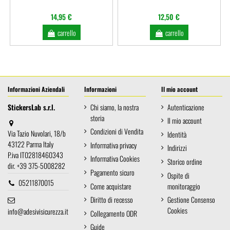
14,95 €
12,50 €
carrello
carrello
Informazioni Aziendali
Informazioni
Il mio account
StickersLab s.r.l.
Chi siamo, la nostra
Autenticazione
storia
Il mio account
Condizioni di Vendita
Via Tazio Nuvolari, 18/b
Identità
43122 Parma Italy
Informativa privacy
Indirizzi
P.iva IT02818460343
Informativa Cookies
Storico ordine
dir. +39 375-5008282
Pagamento sicuro
Ospite di
05211870015
Come acquistare
monitoraggio
Diritto di recesso
Gestione Consenso
Cookies
info@adesivisicurezza.it
Collegamento ODR
Guide