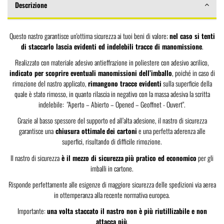
Descrizione
Questo nastro garantisce un'ottima sicurezza ai tuoi beni di valore;
nel caso si tenti
di staccarlo lascia evidenti ed indelebili tracce di manomissione
.
Realizzato con materiale adesivo antieffrazione in poliestere con adesivo acrilico,
indicato per scoprire eventuali manomissioni dell’imballo
, poiché in caso di
rimozione del nastro applicato,
rimangono tracce evidenti
sulla superficie della
quale è stato rimosso, in quanto rilascia in negativo con la massa adesiva la scritta
indelebile: "Aperto – Abierto – Opened – Geoffnet - Ouvert".
Grazie al basso spessore del supporto ed all’alta adesione, il nastro di sicurezza
garantisce una
chiusura ottimale
dei cartoni
e una perfetta aderenza alle
superfici, risultando di difficile rimozione.
Il nastro di sicurezza
è il mezzo di sicurezza
più pratico ed economico
per gli
imballi in cartone.
Risponde perfettamente alle esigenze di maggiore sicurezza delle spedizioni via aerea
in ottemperanza alla recente normativa europea.
Importante:
una volta staccato il nastro non è più riutillizabile e non
attacca più
.