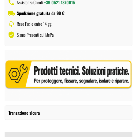
phone
Assistenza Clienti
+39 0521 1870015
local_shipping
Spedizione gratuita da 99 €
sync
Reso Facile entro 14 gg.
verified_user
Siamo Presenti sul MePa
Transazione sicura