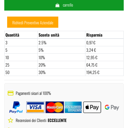
carrello
Richiedi Preventivo Aziendale
Quantità
Sconto unità
Risparmia
3
2.5%
0,97 €
5
5%
3,24 €
10
10%
12,95 €
25
20%
64,75 €
50
30%
194,25 €
payment
Pagamenti sicuri al 100%
star_border
Recensioni dei Clienti:
ECCELLENTE