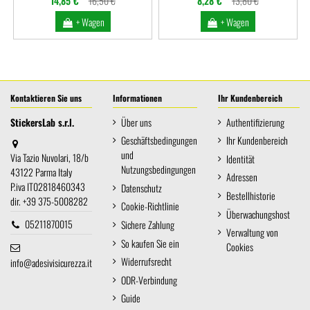
14,85 €
16,50 €
8,28 €
13,80 €
+ Wagen
+ Wagen
Kontaktieren Sie uns
Informationen
Ihr Kundenbereich
StickersLab s.r.l.
Über uns
Authentifizierung
Geschäftsbedingungen
Ihr Kundenbereich
und
Via Tazio Nuvolari, 18/b
Identität
Nutzungsbedingungen
43122 Parma Italy
Adressen
P.iva IT02818460343
Datenschutz
Bestellhistorie
dir. +39 375-5008282
Cookie-Richtlinie
Überwachungshost
05211870015
Sichere Zahlung
Verwaltung von
So kaufen Sie ein
Cookies
Widerrufsrecht
info@adesivisicurezza.it
ODR-Verbindung
Guide