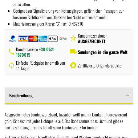
zu schaffen.
Geeignet zur Signalisierung von Notausgängen, gefährlichen Passagen, zur
besseren Sichtbarkeit von Objekten bei Nacht und vielem mehr.
Materialmessung der Klasse "C" nach DIN67510
Kundenrezensionen:
star_border
AUSGEZEICHNET
Kundenservice
+39 0521
phone
local_shipping
Sendungen in die ganze Welt
1870015
Einfache Rückgabe innerhalb von
sync
stars
Zertifizierte Originalprodukte
14 Tagen.
Beschreibung
Ausgezeichnetes Lumineszenzband, tagsüber weiß und im Dunkeln fluoreszierend
grün, lädt sich mit jeder Lichtquelle auf. Das Band sammelt das Licht und gibt es
nachts sehr lange frei, es behält seine Lumineszenz für immer.
Es kann an Geländern, Handläufen, Türgriffen und Wänden angebracht werden, um