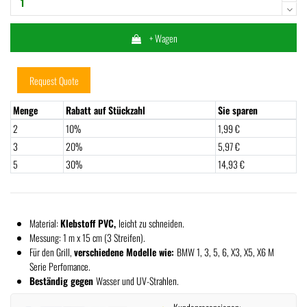
+ Wagen
Request Quote
Menge
Rabatt auf Stückzahl
Sie sparen
2
10%
1,99 €
3
20%
5,97 €
5
30%
14,93 €
Material:
Klebstoff PVC,
leicht zu schneiden.
Messung: 1 m x 15 cm (3 Streifen).
Für den Grill,
verschiedene Modelle wie:
BMW 1, 3, 5, 6, X3, X5, X6 M
Serie Perfomance.
Beständig gegen
Wasser und UV-Strahlen.