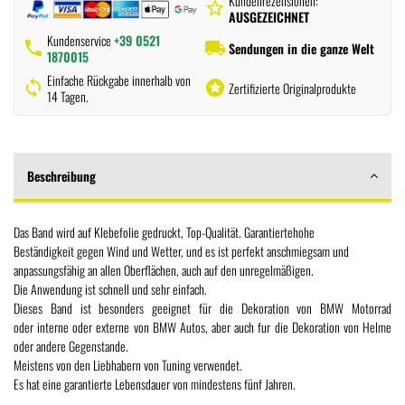
Kundenrezensionen:
star_border
AUSGEZEICHNET
Kundenservice
+39 0521
phone
local_shipping
Sendungen in die ganze Welt
1870015
Einfache Rückgabe innerhalb von
sync
stars
Zertifizierte Originalprodukte
14 Tagen.
Beschreibung
Das Band wird auf Klebefolie gedruckt, Top-Qualität. Garantiertehohe
Beständigkeit gegen Wind und Wetter, und es ist perfekt anschmiegsam und
anpassungsfähig an allen Oberflächen, auch auf den unregelmäßigen.
Die Anwendung ist schnell und sehr einfach.
Dieses Band ist besonders geeignet für die Dekoration von BMW Motorrad
oder interne oder externe von BMW Autos, aber auch fur die Dekoration von Helme
oder andere Gegenstande.
Meistens von den Liebhabern von Tuning verwendet.
Es hat eine garantierte Lebensdauer von mindestens fünf Jahren.