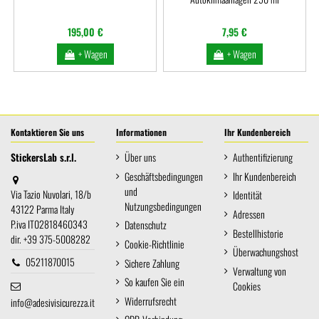
195,00 €
7,95 €
+ Wagen
+ Wagen
Kontaktieren Sie uns
Informationen
Ihr Kundenbereich
StickersLab s.r.l.
Über uns
Authentifizierung
Geschäftsbedingungen
Ihr Kundenbereich
und
Via Tazio Nuvolari, 18/b
Identität
Nutzungsbedingungen
43122 Parma Italy
Adressen
P.iva IT02818460343
Datenschutz
Bestellhistorie
dir. +39 375-5008282
Cookie-Richtlinie
Überwachungshost
05211870015
Sichere Zahlung
Verwaltung von
So kaufen Sie ein
Cookies
Widerrufsrecht
info@adesivisicurezza.it