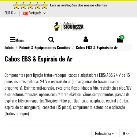
EUR €
Português
0
Menu
Início
Painéis & Equipamentos Camiões
Cabos EBS & Espirais de Ar
Cabos EBS & Espirais de Ar
Componentes para ligação trator–reboque: cabos e adaptadores EBS/ABS 24 V de 15
pinos, espirais elétricas 24 V e espirais de ar (e mangueiras de travão, quando
disponíveis). Bainhas anti-abrasão, excelente flexibilidade a frio, resistência a óleo/UV
e conectores robustos; opções com retorno elástico. Vários comprimentos, passos de
espiral e kits com suportes/fixações. Filtre por tipo (cabo, adaptador, espiral elétrica,
espiral de ar, mangueira), conector (15 pinos), comprimento estendido e aplicação
(trator/reboque).
Relevância
9