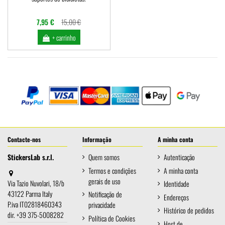
7,95 €
15,00 €
+ carrinho
Contacte-nos
Informação
A minha conta
StickersLab s.r.l.
Quem somos
Autenticação
Termos e condições
A minha conta
gerais de uso
Via Tazio Nuvolari, 18/b
Identidade
43122 Parma Italy
Notificação de
Endereços
P.iva IT02818460343
privacidade
Histórico de pedidos
dir. +39 375-5008282
Política de Cookies
Host de