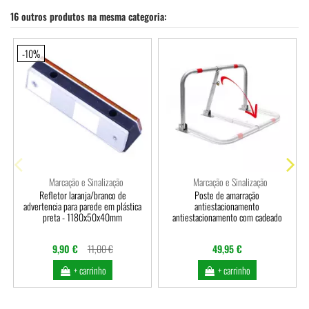
16 outros produtos na mesma categoria:
-10%
Marcação e Sinalização
Marcação e Sinalização
Refletor laranja/branco de
Poste de amarração
advertencia para parede em plástica
antiestacionamento
preta - 1180x50x40mm
antiestacionamento com cadeado
9,90 €
11,00 €
49,95 €
+ carrinho
+ carrinho