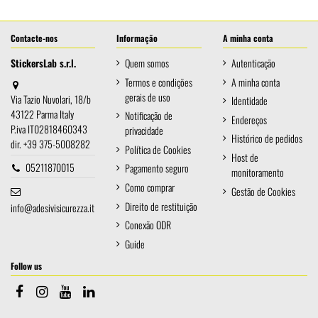
Contacte-nos
Informação
A minha conta
StickersLab s.r.l.
Quem somos
Autenticação
Termos e condições
A minha conta
gerais de uso
Via Tazio Nuvolari, 18/b
Identidade
43122 Parma Italy
Notificação de
Endereços
P.iva IT02818460343
privacidade
Histórico de pedidos
dir. +39 375-5008282
Política de Cookies
Host de
05211870015
Pagamento seguro
monitoramento
Como comprar
Gestão de Cookies
Direito de restituição
info@adesivisicurezza.it
Conexão ODR
Guide
Follow us