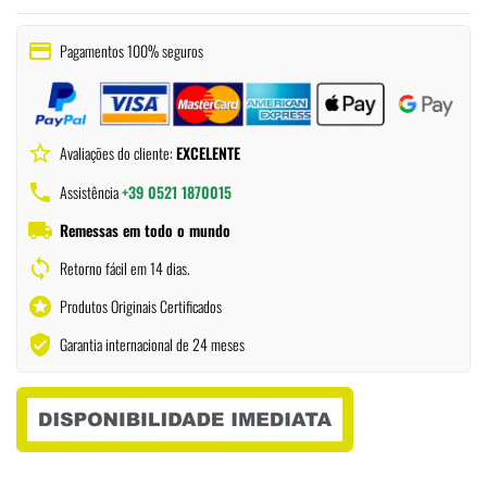
payment
Pagamentos 100% seguros
star_border
Avaliações do cliente:
EXCELENTE
phone
Assistência
+39 0521 1870015
local_shipping
Remessas em todo o mundo
sync
Retorno fácil em 14 dias.
stars
Produtos Originais Certificados
verified_user
Garantia internacional de 24 meses