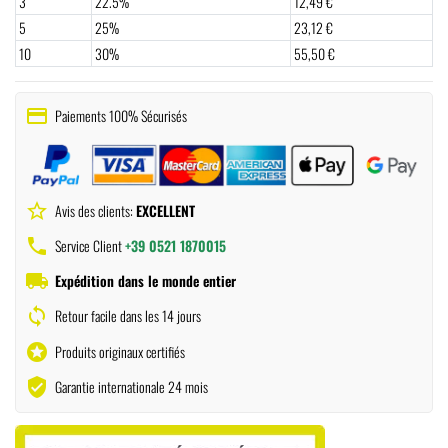
3
22.5%
12,49 €
5
25%
23,12 €
10
30%
55,50 €
payment
Paiements 100% Sécurisés
star_border
Avis des clients:
EXCELLENT
phone
Service Client
+39 0521 1870015
local_shipping
Expédition dans le monde entier
sync
Retour facile dans les 14 jours
stars
Produits originaux certifiés
verified_user
Garantie internationale 24 mois