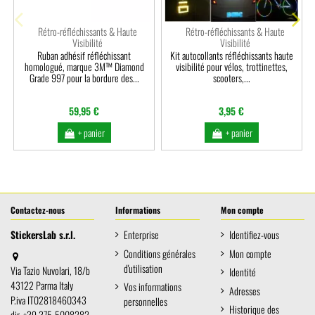
Pro
Rétro-réfléchissants & Haute
Rétro-réfléchissants & Haute
Visibilité
Visibilité
Ruban adhésif réfléchissant
Kit autocollants réfléchissants haute
homologué, marque 3M™ Diamond
visibilité pour vélos, trottinettes,
Grade 997 pour la bordure des...
scooters,...
59,95 €
3,95 €
+ panier
+ panier
Contactez-nous
Informations
Mon compte
StickersLab s.r.l.
Enterprise
Identifiez-vous
Conditions générales
Mon compte
d'utilisation
Via Tazio Nuvolari, 18/b
Identité
43122 Parma Italy
Vos informations
Adresses
P.iva IT02818460343
personnelles
Historique des
dir. +39 375-5008282