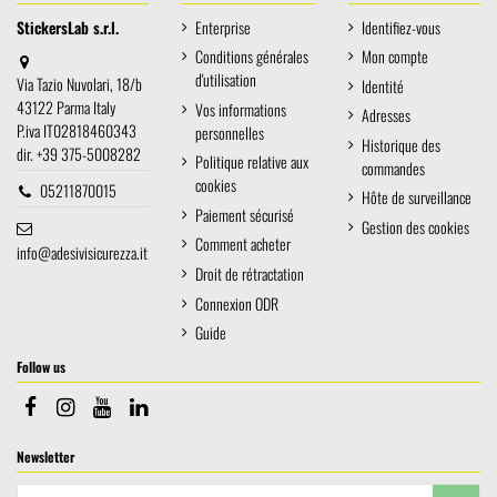
StickersLab s.r.l.
Enterprise
Identifiez-vous
Conditions générales
Mon compte
d'utilisation
Via Tazio Nuvolari, 18/b
Identité
43122 Parma Italy
Vos informations
Adresses
P.iva IT02818460343
personnelles
Historique des
dir. +39 375-5008282
Politique relative aux
commandes
cookies
05211870015
Hôte de surveillance
Paiement sécurisé
Gestion des cookies
Comment acheter
info@adesivisicurezza.it
Droit de rétractation
Connexion ODR
Guide
Follow us
Newsletter