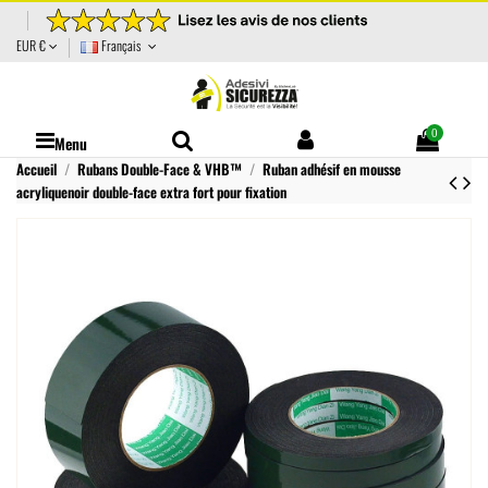
EUR €
Français
0
Menu
Accueil
Rubans Double-Face & VHB™
Ruban adhésif en mousse
acryliquenoir double-face extra fort pour fixation