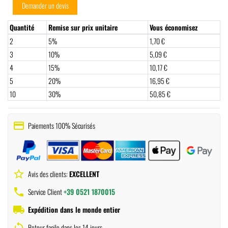
Demander un devis
Quantité
Remise sur prix unitaire
Vous économisez
2
5%
1,70 €
3
10%
5,09 €
4
15%
10,17 €
5
20%
16,95 €
10
30%
50,85 €
payment
Paiements 100% Sécurisés
star_border
Avis des clients:
EXCELLENT
phone
Service Client
+39 0521 1870015
local_shipping
Expédition dans le monde entier
sync
Retour facile dans les 14 jours