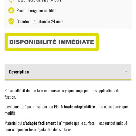
stars
Produits originaux certifiés
verified_user
Garantie internationale 24 mois
Description
Ruban adhésif double face en mousse acrylique conçu pour des applications de
fixation.
Il est constitué par un support en PET
à haute adaptabilité
et un collant acrylique
modifié.
Matériel qui
s’adapte facilement
à n’importe quelle surface, il est surtout indiqué
pour compenser les irrégularités des surfaces.