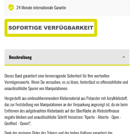
verified_user
24 Monate internationale Garantie
Beschreibung
Dieses Band garantiert eine hervorragende Sicherheit für Ihre wertvollen
Vermögenswerte. Wenn Sie versuchen, es zu lösen, hinterlässt es offensichtliche und
unauslöschliche Spuren von Manipulationen.
Hergestellt aus einbruchhemmendem Klebematerial aus Polyester mit Acrylklebstoff,
das zur Feststellung von Manipulationen an der Verpackung angezeigt ist, da sie beim
Entfernen des aufgebrachten Klebebands auf der Oberfläche als Klebstoffmasse
negativ bleiben und unauslöschliche Schrift freisetzen: "Aperto - Abierto - Open -
Geoffnet - Ouvert".
Dank der geringen Dicke des Trägers und der hohen Haftung garantiert das