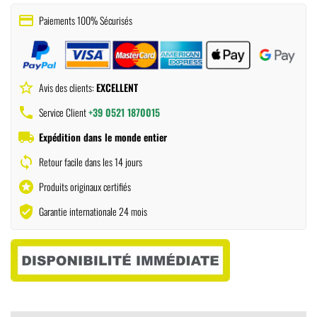
payment
Paiements 100% Sécurisés
star_border
Avis des clients:
EXCELLENT
phone
Service Client
+39 0521 1870015
local_shipping
Expédition dans le monde entier
sync
Retour facile dans les 14 jours
stars
Produits originaux certifiés
verified_user
Garantie internationale 24 mois