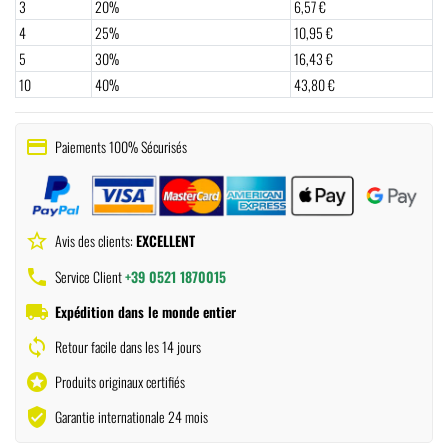
3
20%
6,57 €
4
25%
10,95 €
5
30%
16,43 €
10
40%
43,80 €
payment
Paiements 100% Sécurisés
star_border
Avis des clients:
EXCELLENT
phone
Service Client
+39 0521 1870015
local_shipping
Expédition dans le monde entier
sync
Retour facile dans les 14 jours
stars
Produits originaux certifiés
verified_user
Garantie internationale 24 mois