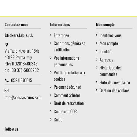
Contactez-nous
Informations
Mon compte
StickersLab s.r.l.
Enterprise
Identifiez-vous
Conditions générales
Mon compte
d'utilisation
Via Tazio Nuvolari, 18/b
Identité
43122 Parma Italy
Vos informations
Adresses
P.iva IT02818460343
personnelles
Historique des
dir. +39 375-5008282
Politique relative aux
commandes
cookies
05211870015
Hôte de surveillance
Paiement sécurisé
Gestion des cookies
Comment acheter
info@adesivisicurezza.it
Droit de rétractation
Connexion ODR
Guide
Follow us