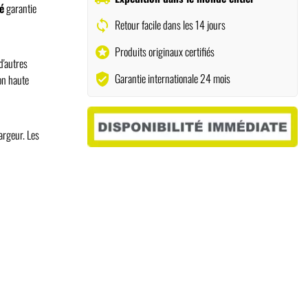
é
garantie
Retour facile dans les 14 jours
sync
Produits originaux certifiés
stars
 d'autres
Garantie internationale 24 mois
verified_user
on haute
argeur.
Les