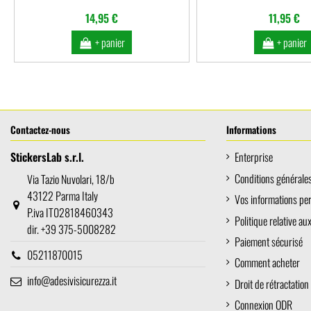
14,95 €
11,95 €
+ panier
+ panier
Contactez-nous
Informations
StickersLab s.r.l.
Enterprise
Conditions générales 
Via Tazio Nuvolari, 18/b
43122 Parma Italy
Vos informations pe
P.iva IT02818460343
Politique relative au
dir. +39 375-5008282
Paiement sécurisé
05211870015
Comment acheter
info@adesivisicurezza.it
Droit de rétractation
Connexion ODR