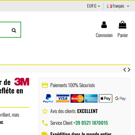
EUR €
Français
Connexion
Panier
r de
Paiements 100% Sécurisés
payment
fléte en
Avis des clients:
EXCELLENT
star_border
rillant, mais
nc
.
Service Client
+39 0521 1870015
phone
Expédition dans le monde entier
local_shipping