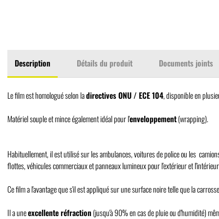
Description
Détails du produit
Documents joints
Le film est homologué selon la
directives ONU / ECE 104
,
disponible en plusi
Matériel souple et mince également idéal pour l'
enveloppement
(wrapping).
Habituellement, il est utilisé sur les ambulances, voitures de police ou les camio
flottes, véhicules commerciaux et panneaux lumineux pour l'extérieur et
l'intérieur
Ce film a l'avantage que s'il est appliqué sur une surface noire telle que la carros
Il a une
excellente réfraction
(jusqu'à 90% en cas de pluie ou d'humidité) mêm