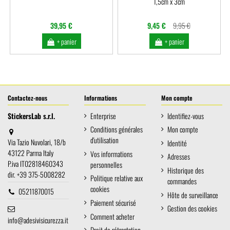
1,5cm x 3cm
39,95 €
9,45 €
9,95 €
+ panier
+ panier
Contactez-nous
Informations
Mon compte
StickersLab s.r.l.
Enterprise
Identifiez-vous
Conditions générales
Mon compte
d'utilisation
Via Tazio Nuvolari, 18/b
Identité
43122 Parma Italy
Vos informations
Adresses
P.iva IT02818460343
personnelles
Historique des
dir. +39 375-5008282
Politique relative aux
commandes
cookies
05211870015
Hôte de surveillance
Paiement sécurisé
Gestion des cookies
Comment acheter
info@adesivisicurezza.it
Droit de rétractation