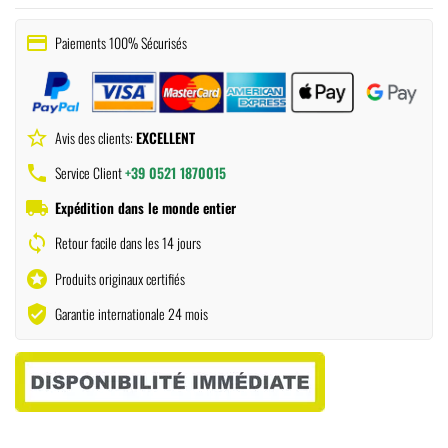
payment
Paiements 100% Sécurisés
star_border
Avis des clients:
EXCELLENT
phone
Service Client
+39 0521 1870015
local_shipping
Expédition dans le monde entier
sync
Retour facile dans les 14 jours
stars
Produits originaux certifiés
verified_user
Garantie internationale 24 mois