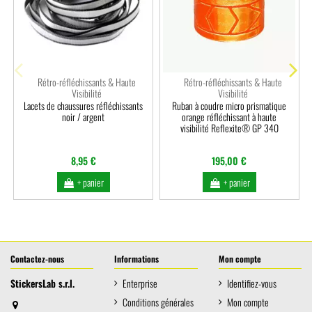
Rétro-réfléchissants & Haute
Rétro-réfléchissants & Haute
Visibilité
Visibilité
Lacets de chaussures réfléchissants
Ruban à coudre micro prismatique
noir / argent
orange réfléchissant à haute
visibilité Reflexite® GP 340
8,95 €
195,00 €
+ panier
+ panier
Contactez-nous
Informations
Mon compte
StickersLab s.r.l.
Enterprise
Identifiez-vous
Conditions générales
Mon compte