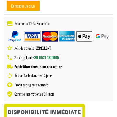
Demander un devis
payment
Paiements 100% Sécurisés
star_border
Avis des clients:
EXCELLENT
phone
Service Client
+39 0521 1870015
local_shipping
Expédition dans le monde entier
sync
Retour facile dans les 14 jours
stars
Produits originaux certifiés
verified_user
Garantie internationale 24 mois