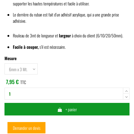
supporter les hautes températures et facile à utiliser.
Le derrière du ruban est fait d’un adhésif acrylique, qui a une grande prise
adhésive.
Rouleau de 3mt de longueur et
largeur
à choix du client (6/10/20/50mm).
Facile à couper,
s’il est nécessaire.
Mesure
7,95 €
TTC
+ panier
Demander un devis