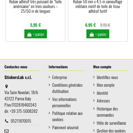
Ruban adhésif très puissant de “toile
Ruban 50 mm x 4,5 m camouflage
américaine” en trois couleurs –
militaire motif de toile de tissu
25/50 m de longuer
adhésif furtif
5,95 €
6,95 €
9,95 €
+ panier
+ panier
Contactez-nous
Informations
Mon compte
StickersLab s.r.l.
Enterprise
Identifiez-vous
Conditions générales
Mon compte
d'utilisation
Via Tazio Nuvolari, 18/b
Identité
43122 Parma Italy
Vos informations
Adresses
P.iva IT02818460343
personnelles
Historique des
dir. +39 375-5008282
Politique relative aux
commandes
cookies
05211870015
Hôte de surveillance
Paiement sécurisé
Gestion des cookies