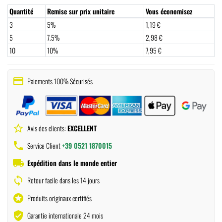
Quantité
Remise sur prix unitaire
Vous économisez
3
5%
1,19 €
5
7.5%
2,98 €
10
10%
7,95 €
payment
Paiements 100% Sécurisés
star_border
Avis des clients:
EXCELLENT
phone
Service Client
+39 0521 1870015
local_shipping
Expédition dans le monde entier
sync
Retour facile dans les 14 jours
stars
Produits originaux certifiés
verified_user
Garantie internationale 24 mois