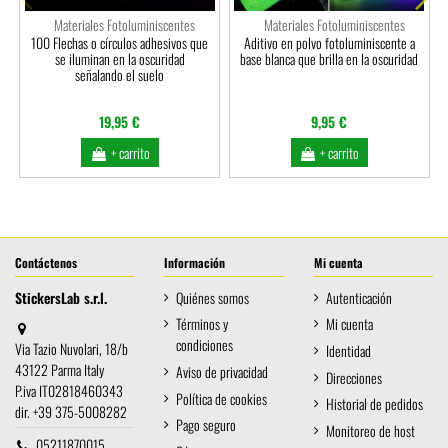
Materiales Fotoluminiscentes
Materiales Fotoluminiscentes
100 Flechas o círculos adhesivos que
Aditivo en polvo fotoluminiscente a
se iluminan en la oscuridad
base blanca que brilla en la oscuridad
señalando el suelo
19,95 €
9,95 €
+ carrito
+ carrito
Contáctenos
Información
Mi cuenta
StickersLab s.r.l.
Quiénes somos
Autenticación
Términos y
Mi cuenta
condiciones
Via Tazio Nuvolari, 18/b
Identidad
43122 Parma Italy
Aviso de privacidad
Direcciones
P.iva IT02818460343
Política de cookies
Historial de pedidos
dir. +39 375-5008282
Pago seguro
Monitoreo de host
05211870015