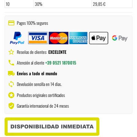
10
30%
29,85 €
payment
Pagos 100% seguros
star_border
Reseñas de clientes:
EXCELENTE
phone
Atención al cliente
+39 0521 1870015
local_shipping
Envíos a todo el mundo
sync
Devolución sencilla en 14 días.
stars
Productos originales certificados
verified_user
Garantía internacional de 24 meses