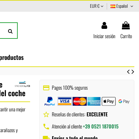
EUR €
Español
Iniciar sesión
Carrito
 productos
e
Pagos 100% seguros
payment
del coche
antir una mejor
Reseñas de clientes:
EXCELENTE
star_border
Atención al cliente
+39 0521 1870015
phone
, arañazos y
Envíos a todo el mundo
local_shipping