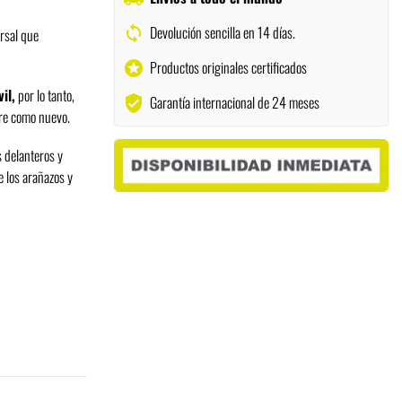
Devolución sencilla en 14 días.
sync
ersal que
Productos originales certificados
stars
il,
por lo tanto,
Garantía internacional de 24 meses
verified_user
pre como nuevo.
s delanteros y
e los arañazos y