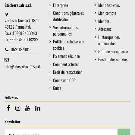
StickersLab s.r.l.
Enterprise
Identifiez-vous
Conditions générales
Mon compte
d'utilisation
Via Tazio Nuvolari, 18/b
Identité
43122 Parma Italy
Vos informations
Adresses
P.iva IT02818460343
personnelles
Historique des
dir. +39 375-5008282
Politique relative aux
commandes
cookies
05211870015
Hôte de surveillance
Paiement sécurisé
Gestion des cookies
Comment acheter
info@adesivisicurezza.it
Droit de rétractation
Connexion ODR
Guide
Follow us
Newsletter