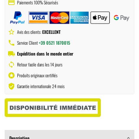
payment
Paiements 100% Sécurisés
star_border
Avis des clients:
EXCELLENT
phone
Service Client
+39 0521 1870015
local_shipping
Expédition dans le monde entier
sync
Retour facile dans les 14 jours
stars
Produits originaux certifiés
verified_user
Garantie internationale 24 mois
Description