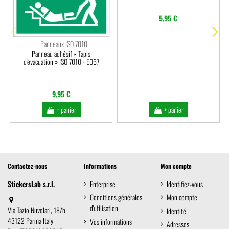
5,95 €
Panneaux ISO 7010
Panneau adhésif « Tapis
d'évacuation » ISO 7010 - E067
9,95 €
+ panier
+ panier
Contactez-nous
Informations
Mon compte
StickersLab s.r.l.
Enterprise
Identifiez-vous
Conditions générales
Mon compte
d'utilisation
Via Tazio Nuvolari, 18/b
Identité
43122 Parma Italy
Vos informations
Adresses