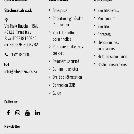
StickersLab s.r.l.
Enterprise
Identifiez-vous
Conditions générales
Mon compte
d'utilisation
Via Tazio Nuvolari, 18/b
Identité
43122 Parma Italy
Vos informations
Adresses
P.iva IT02818460343
personnelles
Historique des
dir. +39 375-5008282
Politique relative aux
commandes
cookies
05211870015
Hôte de surveillance
Paiement sécurisé
Gestion des cookies
Comment acheter
info@adesivisicurezza.it
Droit de rétractation
Connexion ODR
Guide
Follow us
Newsletter