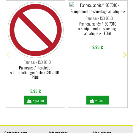
Panneaux ISO 7010
Panneau adhésif ISO 7010
« Équipement de sauvetage
aquatique » - E061
9,95 €
Panneaux ISO 7010
Panneaux d'interdiction
« Interdiction générale » ISO 7010 -
P001
5,95 €
+ panier
+ panier
Contactez-nous
Informations
Mon compte