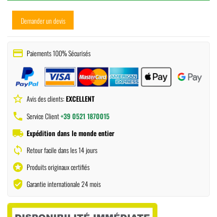
Demander un devis
payment
Paiements 100% Sécurisés
star_border
Avis des clients:
EXCELLENT
phone
Service Client
+39 0521 1870015
local_shipping
Expédition dans le monde entier
sync
Retour facile dans les 14 jours
stars
Produits originaux certifiés
verified_user
Garantie internationale 24 mois