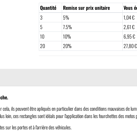
Quantité
Remise sur prix unitaire
Vous é
3
5%
1,04 €
5
7.5%
2,61 €
10
10%
6,95 €
20
20%
27,80 
nche.
 cela, ils peuvent être apliqués en particulier dans des conditions mauvaises de lumi
Plus loin, ces rectangles sont idéals pour l'application dans les fourchettes des motos
 sur les portes et à l'arrière des véhicules.