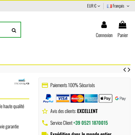
EUR €
Français
Connexion
Panier
Paiements 100% Sécurisés
payment
de haute qualité
Avis des clients:
EXCELLENT
star_border
Service Client
+39 0521 1870015
phone
vie garantie
Expédition dans le monde entier
local_shipping