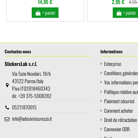
14,95 €
2,95 €
4,95
+ panier
+ panier
Contactez-nous
Informations
StickersLab s.r.l.
Enterprise
Conditions générales 
Via Tazio Nuvolari, 18/b
43122 Parma Italy
Vos informations pe
P.iva IT02818460343
Politique relative au
dir. +39 375-5008282
Paiement sécurisé
05211870015
Comment acheter
info@adesivisicurezza.it
Droit de rétractation
Connexion ODR