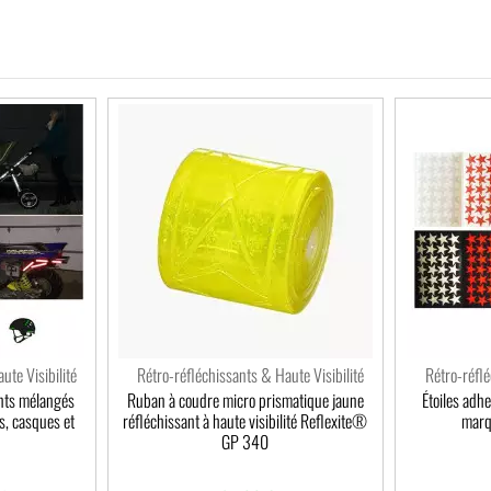
ute Visibilité
Rétro-réfléchissants & Haute Visibilité
Rétro-réflé
ants mélangés
Ruban à coudre micro prismatique jaune
Étoiles adhe
s, casques et
réfléchissant à haute visibilité Reflexite®
marq
GP 340