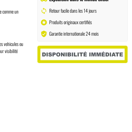
Retour facile dans les 14 jours
sync
ide comme un
Produits originaux certifiés
stars
Garantie internationale 24 mois
verified_user
es vehicules ou
r visibilité