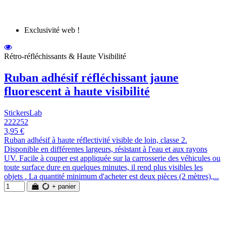
Exclusivité web !
Rétro-réfléchissants & Haute Visibilité
Ruban adhésif réfléchissant jaune
fluorescent à haute visibilité
StickersLab
222252
3,95 €
Ruban adhésif à haute réflectivité visible de loin, classe 2.
Disponible en différentes largeurs, résistant à l'eau et aux rayons
UV. Facile à couper est appliquée sur la carrosserie des véhicules ou
toute surface dure en quelques minutes, il rend plus visibles les
objets . La quantité minimum d'acheter est deux pièces (2 mètres),...
+ panier