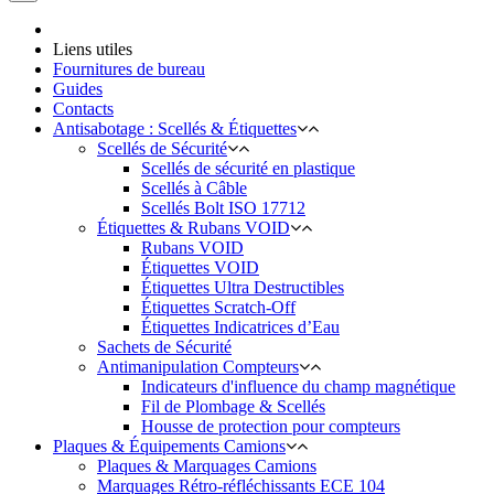
Liens utiles
Fournitures de bureau
Guides
Contacts
Antisabotage : Scellés & Étiquettes
Scellés de Sécurité
Scellés de sécurité en plastique
Scellés à Câble
Scellés Bolt ISO 17712
Étiquettes & Rubans VOID
Rubans VOID
Étiquettes VOID
Étiquettes Ultra Destructibles
Étiquettes Scratch-Off
Étiquettes Indicatrices d’Eau
Sachets de Sécurité
Antimanipulation Compteurs
Indicateurs d'influence du champ magnétique
Fil de Plombage & Scellés
Housse de protection pour compteurs
Plaques & Équipements Camions
Plaques & Marquages Camions
Marquages Rétro-réfléchissants ECE 104