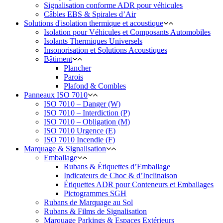
Signalisation conforme ADR pour véhicules
Câbles EBS & Spirales d’Air
Solutions d'isolation thermique et acoustique
Isolation pour Véhicules et Composants Automobiles
Isolants Thermiques Universels
Insonorisation et Solutions Acoustiques
Bâtiment
Plancher
Parois
Plafond & Combles
Panneaux ISO 7010
ISO 7010 – Danger (W)
ISO 7010 – Interdiction (P)
ISO 7010 – Obligation (M)
ISO 7010 Urgence (E)
ISO 7010 Incendie (F)
Marquage & Signalisation
Emballage
Rubans & Étiquettes d’Emballage
Indicateurs de Choc & d’Inclinaison
Étiquettes ADR pour Conteneurs et Emballages
Pictogrammes SGH
Rubans de Marquage au Sol
Rubans & Films de Signalisation
Marquage Parkings & Espaces Extérieurs