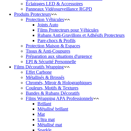
Éclairages LED & Accessoires
Panneaux Vidéosurveillance RGPD
Produits Protecteurs
Protection Véhicules
Joints Auto
Films Protecteurs pour Véhicules
Rubans Anti-Gravillons et Adhésifs Protecteurs
Pare-chocs & Profils
Protection Maison & Espaces
Tissus & Anti-Coupures
Préparation aux situations d'urgence
EPI & Sécurité Personnelle
Films Décoratifs Wrapping
Effet Carbone
Métallisés & Brossés
Chromés, Miroir & Holographiques
Couleurs, Motifs & Textures
Bandes & Rubans Décoratifs
Films Wrapping APA Professionnels
Brillant
Métallisé brillant
Mat
Ultra mat
Métallisé mat
Sparkle