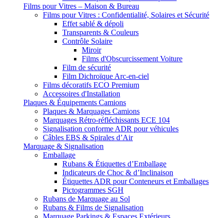
Films pour Vitres – Maison & Bureau
Films pour Vitres : Confidentialité, Solaires et Sécurité
Effet sablé & dépoli
Transparents & Couleurs
Contrôle Solaire
Miroir
Films d'Obscurcissement Voiture
Film de sécurité
Film Dichroïque Arc-en-ciel
Films décoratifs ECO Premium
Accessoires d'Installation
Plaques & Équipements Camions
Plaques & Marquages Camions
Marquages Rétro-réfléchissants ECE 104
Signalisation conforme ADR pour véhicules
Câbles EBS & Spirales d’Air
Marquage & Signalisation
Emballage
Rubans & Étiquettes d’Emballage
Indicateurs de Choc & d’Inclinaison
Étiquettes ADR pour Conteneurs et Emballages
Pictogrammes SGH
Rubans de Marquage au Sol
Rubans & Films de Signalisation
Marquage Parkings & Espaces Extérieurs