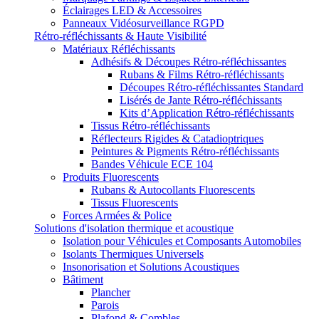
Éclairages LED & Accessoires
Panneaux Vidéosurveillance RGPD
Rétro-réfléchissants & Haute Visibilité
Matériaux Réfléchissants
Adhésifs & Découpes Rétro-réfléchissantes
Rubans & Films Rétro-réfléchissants
Découpes Rétro-réfléchissantes Standard
Lisérés de Jante Rétro-réfléchissants
Kits d’Application Rétro-réfléchissants
Tissus Rétro-réfléchissants
Réflecteurs Rigides & Catadioptriques
Peintures & Pigments Rétro-réfléchissants
Bandes Véhicule ECE 104
Produits Fluorescents
Rubans & Autocollants Fluorescents
Tissus Fluorescents
Forces Armées & Police
Solutions d'isolation thermique et acoustique
Isolation pour Véhicules et Composants Automobiles
Isolants Thermiques Universels
Insonorisation et Solutions Acoustiques
Bâtiment
Plancher
Parois
Plafond & Combles