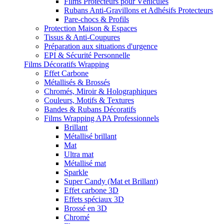
Films Protecteurs pour Véhicules
Rubans Anti-Gravillons et Adhésifs Protecteurs
Pare-chocs & Profils
Protection Maison & Espaces
Tissus & Anti-Coupures
Préparation aux situations d'urgence
EPI & Sécurité Personnelle
Films Décoratifs Wrapping
Effet Carbone
Métallisés & Brossés
Chromés, Miroir & Holographiques
Couleurs, Motifs & Textures
Bandes & Rubans Décoratifs
Films Wrapping APA Professionnels
Brillant
Métallisé brillant
Mat
Ultra mat
Métallisé mat
Sparkle
Super Candy (Mat et Brillant)
Effet carbone 3D
Effets spéciaux 3D
Brossé en 3D
Chromé