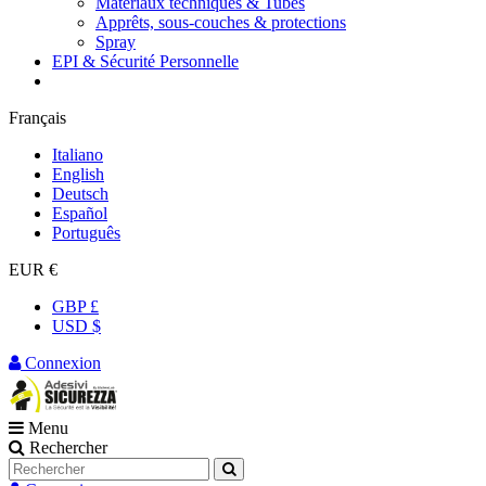
Matériaux techniques & Tubes
Apprêts, sous-couches & protections
Spray
EPI & Sécurité Personnelle
Français
Italiano
English
Deutsch
Español
Português
EUR €
GBP £
USD $
Connexion
Menu
Rechercher