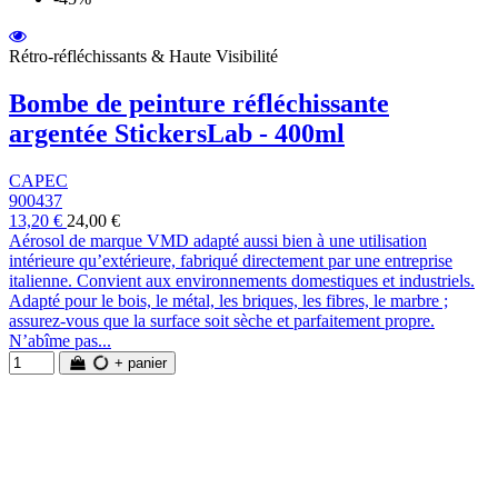
Rétro-réfléchissants & Haute Visibilité
Bombe de peinture réfléchissante
argentée StickersLab - 400ml
CAPEC
900437
13,20 €
24,00 €
Aérosol de marque VMD adapté aussi bien à une utilisation
intérieure qu’extérieure, fabriqué directement par une entreprise
italienne. Convient aux environnements domestiques et industriels.
Adapté pour le bois, le métal, les briques, les fibres, le marbre ;
assurez-vous que la surface soit sèche et parfaitement propre.
N’abîme pas...
+ panier