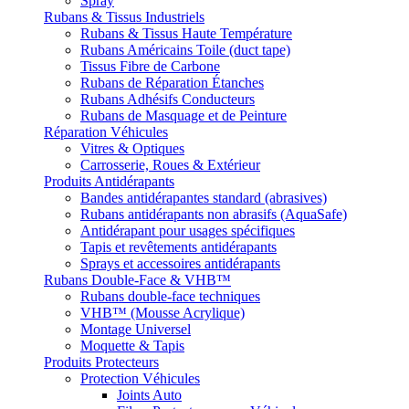
Spray
Rubans & Tissus Industriels
Rubans & Tissus Haute Température
Rubans Américains Toile (duct tape)
Tissus Fibre de Carbone
Rubans de Réparation Étanches
Rubans Adhésifs Conducteurs
Rubans de Masquage et de Peinture
Réparation Véhicules
Vitres & Optiques
Carrosserie, Roues & Extérieur
Produits Antidérapants
Bandes antidérapantes standard (abrasives)
Rubans antidérapants non abrasifs (AquaSafe)
Antidérapant pour usages spécifiques
Tapis et revêtements antidérapants
Sprays et accessoires antidérapants
Rubans Double-Face & VHB™
Rubans double-face techniques
VHB™ (Mousse Acrylique)
Montage Universel
Moquette & Tapis
Produits Protecteurs
Protection Véhicules
Joints Auto