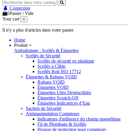
Connexion
0
Panier
/
Vide
Your cart
×
Il n'y a plus d'articles dans votre panier
Home
Produit
Antisabotage : Scellés & Étiquettes
Scellés de Sécurité
Scellés de sécurité en plastique
Scellés à Câble
Scellés Bolt ISO 17712
Étiquettes & Rubans VOID
Rubans VOID
Étiquettes VOID
Étiquettes Ultra Destructibles
Étiquettes Scratch-Off
Étiquettes Indicatrices d’Eau
Sachets de Sécurité
Antimanipulation Compteurs
Indicateurs d'influence du champ magnétique
Fil de Plombage & Scellés
Housse de protection pour compteurs