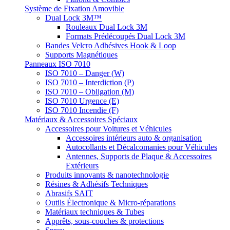
Système de Fixation Amovible
Dual Lock 3M™
Rouleaux Dual Lock 3M
Formats Prédécoupés Dual Lock 3M
Bandes Velcro Adhésives Hook & Loop
Supports Magnétiques
Panneaux ISO 7010
ISO 7010 – Danger (W)
ISO 7010 – Interdiction (P)
ISO 7010 – Obligation (M)
ISO 7010 Urgence (E)
ISO 7010 Incendie (F)
Matériaux & Accessoires Spéciaux
Accessoires pour Voitures et Véhicules
Accessoires intérieurs auto & organisation
Autocollants et Décalcomanies pour Véhicules
Antennes, Supports de Plaque & Accessoires
Extérieurs
Produits innovants & nanotechnologie
Résines & Adhésifs Techniques
Abrasifs SAIT
Outils Électronique & Micro-réparations
Matériaux techniques & Tubes
Apprêts, sous-couches & protections