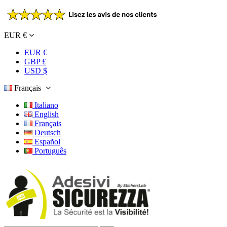
EUR €
EUR €
GBP £
USD $
Français
Italiano
English
Français
Deutsch
Español
Português