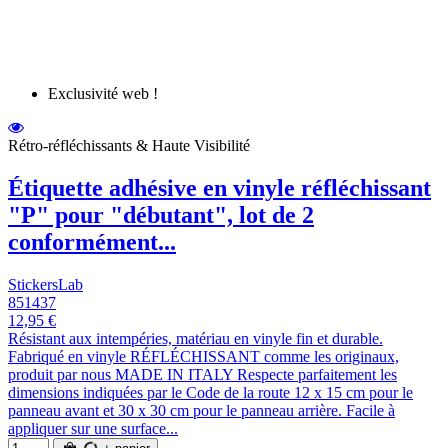
Exclusivité web !
Rétro-réfléchissants & Haute Visibilité
Étiquette adhésive en vinyle réfléchissant
"P" pour "débutant", lot de 2
conformément...
StickersLab
851437
12,95 €
Résistant aux intempéries, matériau en vinyle fin et durable.
Fabriqué en vinyle RÉFLÉCHISSANT comme les originaux,
produit par nous MADE IN ITALY Respecte parfaitement les
dimensions indiquées par le Code de la route 12 x 15 cm pour le
panneau avant et 30 x 30 cm pour le panneau arrière. Facile à
appliquer sur une surface...