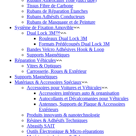
Rubans Américains Toile (duct tape)
Tissus Fibre de Carbone
Rubans de Réparation Étanches
Rubans Adhésifs Conducteurs
Rubans de Masquage et de Peinture
Système de Fixation Amovible
Dual Lock 3M™
Rouleaux Dual Lock 3M
Formats Prédécoupés Dual Lock 3M
Bandes Velcro Adhésives Hook & Loop
Supports Magnétiques
Réparation Véhicules
Vitres & Optiques
Carrosserie, Roues & Extérieur
Supports Magnétiques
Matériaux & Accessoires Spéciaux
Accessoires pour Voitures et Véhicules
Accessoires intérieurs auto & organisation
Autocollants et Décalcomanies pour Véhicules
Antennes, Supports de Plaque & Accessoires
Extérieurs
Produits innovants & nanotechnologie
Résines & Adhésifs Techniques
Abrasifs SAIT
Outils Électronique & Micro-réparations