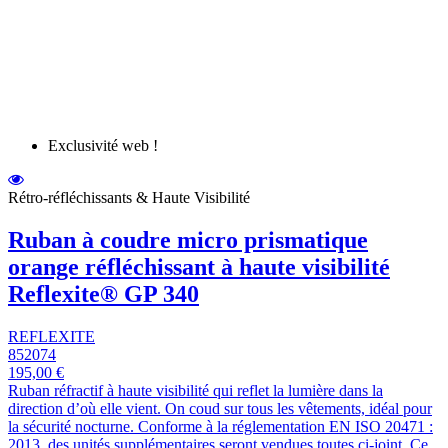
Exclusivité web !
Rétro-réfléchissants & Haute Visibilité
Ruban à coudre micro prismatique
orange réfléchissant à haute visibilité
Reflexite® GP 340
REFLEXITE
852074
195,00 €
Ruban réfractif à haute visibilité qui reflet la lumière dans la
direction d’où elle vient. On coud sur tous les vêtements, idéal pour
la sécurité nocturne. Conforme à la réglementation EN ISO 20471 :
2013, des unités supplémentaires seront vendues toutes ci-joint. Ce