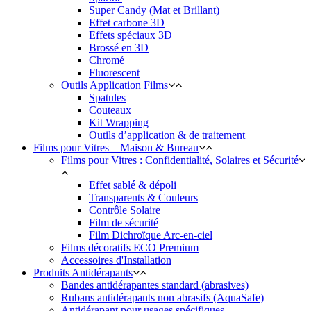
Super Candy (Mat et Brillant)
Effet carbone 3D
Effets spéciaux 3D
Brossé en 3D
Chromé
Fluorescent
Outils Application Films
Spatules
Couteaux
Kit Wrapping
Outils d’application & de traitement
Films pour Vitres – Maison & Bureau
Films pour Vitres : Confidentialité, Solaires et Sécurité
Effet sablé & dépoli
Transparents & Couleurs
Contrôle Solaire
Film de sécurité
Film Dichroïque Arc-en-ciel
Films décoratifs ECO Premium
Accessoires d'Installation
Produits Antidérapants
Bandes antidérapantes standard (abrasives)
Rubans antidérapants non abrasifs (AquaSafe)
Antidérapant pour usages spécifiques