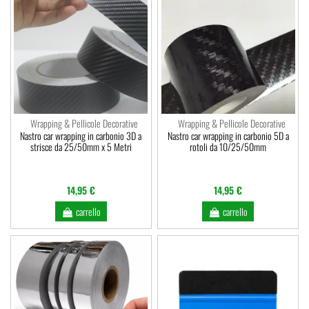
Visu
vi
Wrapping & Pellicole Decorative
Wrapping & Pellicole Decorative
Nastro car wrapping in carbonio 3D a
Nastro car wrapping in carbonio 5D a
strisce da 25/50mm x 5 Metri
rotoli da 10/25/50mm
14,95 €
14,95 €
carrello
carrello