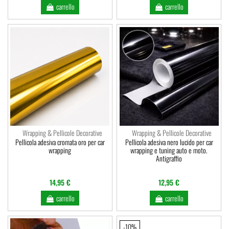
carrello
carrello
Wrapping & Pellicole Decorative
Wrapping & Pellicole Decorative
Pellicola adesiva cromata oro per car
Pellicola adesiva nero lucido per car
wrapping
wrapping e tuning auto e moto.
Antigraffio
14,95 €
12,95 €
carrello
carrello
-10%