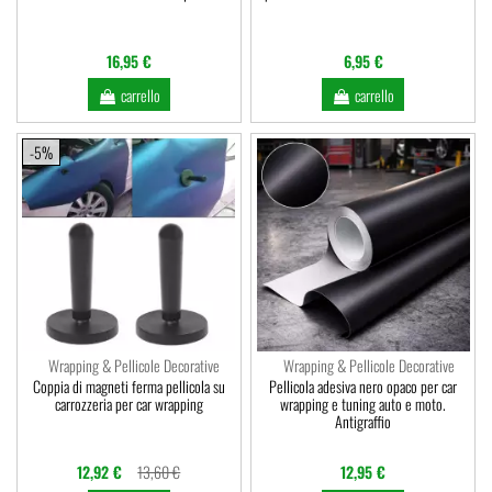
16,95 €
6,95 €
carrello
carrello
-5%
Wrapping & Pellicole Decorative
Wrapping & Pellicole Decorative
Coppia di magneti ferma pellicola su
Pellicola adesiva nero opaco per car
carrozzeria per car wrapping
wrapping e tuning auto e moto.
Antigraffio
12,92 €
13,60 €
12,95 €