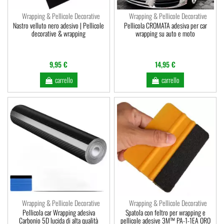
Wrapping & Pellicole Decorative
Wrapping & Pellicole Decorative
Nastro velluto nero adesivo | Pellicole
Pellicola CROMATA adesiva per car
decorative & wrapping
wrapping su auto e moto
9,95 €
14,95 €
carrello
carrello
Visualizza
video
Wrapping & Pellicole Decorative
Wrapping & Pellicole Decorative
Pellicola car Wrapping adesiva
Spatola con feltro per wrapping e
Carbonio 5D lucida di alta qualità
pellicole adesive 3M™ PA-1-1EA ORO