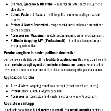
Cromati, Specchio & Olografici
– superfici brillanti, specchiate, glitter e
olografiche.
Colori, Pattern & Texture
– velluto, pelle, marmo, camouflage e varianti
creative.
Strisce & Nastri Decorativi
– stripe adesivi, nastri carbonio o cromati per
cerchi e dettagli.
Accessori per Wrapping
– spatole, cutter, magneti, primer e kit applicativi.
Pellicole Wrapping APA (Professionali)
– film di qualità superiore per
wrapping automotive.
Perché scegliere le nostre pellicole decorative
Ogni pellicola è studiata per offrire
facilità di applicazione
(tecnologia air free anti-
bolle),
resistenza agli agenti atmosferici
e
durata nel tempo
. Sono ideali per
rivestimenti temporanei o permanenti, e si adattano sia a superfici piane che curve.
Applicazioni tipiche
Auto & Moto
: wrapping completo o dettagli (cofani, specchietti, cerchi).
Interni
: pannelli, mobili, oggetti di design.
Accessori
: personalizzazione di caschi, elettronica, elementi decorativi.
Acquisto e vantaggi
Le pellicole sono disponibili
al metro
o in
rotoli
, con
sconti quantità
dedicati a