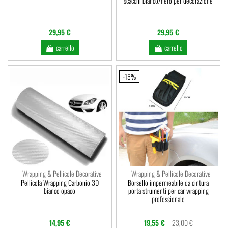
scacchi bianco/nero per decorazione
29,95 €
29,95 €
carrello
carrello
-15%
Wrapping & Pellicole Decorative
Wrapping & Pellicole Decorative
Pellicola Wrapping Carbonio 3D
Borsello impermeabile da cintura
bianco opaco
porta strumenti per car wrapping
professionale
14,95 €
19,55 €
23,00 €