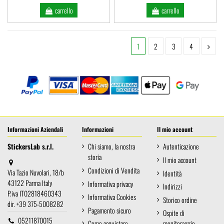
carrello
carrello
1
2
3
4
Informazioni Aziendali
Informazioni
Il mio account
StickersLab s.r.l.
Chi siamo, la nostra
Autenticazione
storia
Il mio account
Condizioni di Vendita
Via Tazio Nuvolari, 18/b
Identità
43122 Parma Italy
Informativa privacy
Indirizzi
P.iva IT02818460343
Informativa Cookies
Storico ordine
dir. +39 375-5008282
Pagamento sicuro
Ospite di
05211870015
Come acquistare
monitoraggio