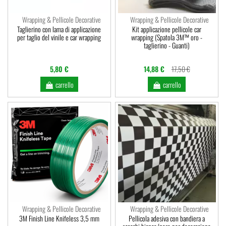
Wrapping & Pellicole Decorative
Wrapping & Pellicole Decorative
Taglierino con lama di applicazione
Kit applicazione pellicole car
per taglio del vinile e car wrapping
wrapping (Spatola 3M™ oro -
taglierino - Guanti)
5,80 €
14,88 €
17,50 €
carrello
carrello
Wrapping & Pellicole Decorative
Wrapping & Pellicole Decorative
3M Finish Line Knifeless 3,5 mm
Pellicola adesiva con bandiera a