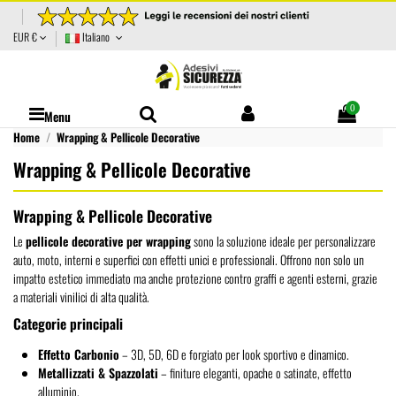
EUR €
Italiano
0
Menu
Home
Wrapping & Pellicole Decorative
Wrapping & Pellicole Decorative
Wrapping & Pellicole Decorative
Le
pellicole decorative per wrapping
sono la soluzione ideale per personalizzare
auto, moto, interni e superfici con effetti unici e professionali. Offrono non solo un
impatto estetico immediato ma anche protezione contro graffi e agenti esterni, grazie
a materiali vinilici di alta qualità.
Categorie principali
Effetto Carbonio
– 3D, 5D, 6D e forgiato per look sportivo e dinamico.
Metallizzati & Spazzolati
– finiture eleganti, opache o satinate, effetto
alluminio.