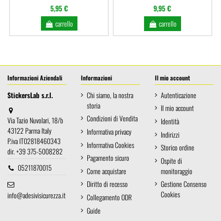
5,95 €
9,95 €
carrello
carrello
Informazioni Aziendali
Informazioni
Il mio account
StickersLab s.r.l.
Chi siamo, la nostra
Autenticazione
storia
Il mio account
Condizioni di Vendita
Via Tazio Nuvolari, 18/b
Identità
43122 Parma Italy
Informativa privacy
Indirizzi
P.iva IT02818460343
Informativa Cookies
Storico ordine
dir. +39 375-5008282
Pagamento sicuro
Ospite di
05211870015
Come acquistare
monitoraggio
Diritto di recesso
Gestione Consenso
Cookies
info@adesivisicurezza.it
Collegamento ODR
Guide