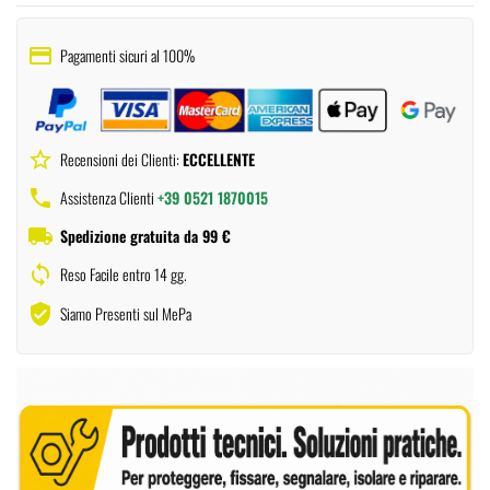
payment
Pagamenti sicuri al 100%
star_border
Recensioni dei Clienti:
ECCELLENTE
phone
Assistenza Clienti
+39 0521 1870015
local_shipping
Spedizione gratuita da 99 €
sync
Reso Facile entro 14 gg.
verified_user
Siamo Presenti sul MePa